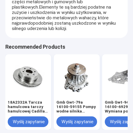
części metalowych i gumowych lub
plastikowych.Elementy te są bardziej podatne na
zużycie i uszkodzenia w wyniku użytkowania, w
przeciwieństwie do metalowych wahaczy, które
najprawdopodobniej zostaną uszkodzone w wyniku
silnego uderzenia lub kolizji.
Recommended Products
18A2332A Tarcza
Gmb Gwt-79a
Gmb Gwt-94a
hamulcowa tarczy
16100-59155 Pompy
16100-69295
hamulcowej Cadillac
wodne silnika
Wymiana pom
Escalade
samochodowego do
wodnej Toyota
Samochodowe
Toyoty 2L 3L
Avensis
Wyślij zapytanie
Wyślij zapytanie
Wyślij zapy
tarcze hamulcowe