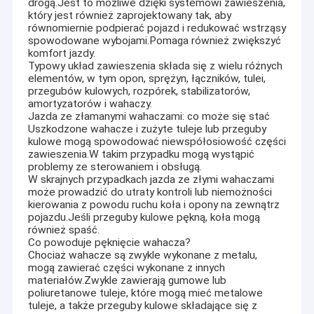
drogą.Jest to możliwe dzięki systemowi zawieszenia,
który jest również zaprojektowany tak, aby
równomiernie podpierać pojazd i redukować wstrząsy
spowodowane wybojami.Pomaga również zwiększyć
komfort jazdy.
Typowy układ zawieszenia składa się z wielu różnych
elementów, w tym opon, sprężyn, łączników, tulei,
przegubów kulowych, rozpórek, stabilizatorów,
amortyzatorów i wahaczy.
Jazda ze złamanymi wahaczami: co może się stać
Uszkodzone wahacze i zużyte tuleje lub przeguby
kulowe mogą spowodować niewspółosiowość części
zawieszenia.W takim przypadku mogą wystąpić
problemy ze sterowaniem i obsługą.
W skrajnych przypadkach jazda ze złymi wahaczami
może prowadzić do utraty kontroli lub niemożności
kierowania z powodu ruchu koła i opony na zewnątrz
pojazdu.Jeśli przeguby kulowe pękną, koła mogą
również spaść.
Co powoduje pęknięcie wahacza?
Chociaż wahacze są zwykle wykonane z metalu,
mogą zawierać części wykonane z innych
materiałów.Zwykle zawierają gumowe lub
poliuretanowe tuleje, które mogą mieć metalowe
tuleje, a także przeguby kulowe składające się z