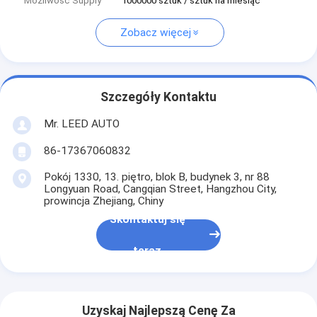
Możliwość Supply
1000000 sztuk / sztuk na miesiąc
Zobacz więcej
Szczegóły Kontaktu
Mr. LEED AUTO
86-17367060832
Pokój 1330, 13. piętro, blok B, budynek 3, nr 88
Longyuan Road, Cangqian Street, Hangzhou City,
prowincja Zhejiang, Chiny
Skontaktuj się
teraz
Uzyskaj Najlepszą Cenę Za