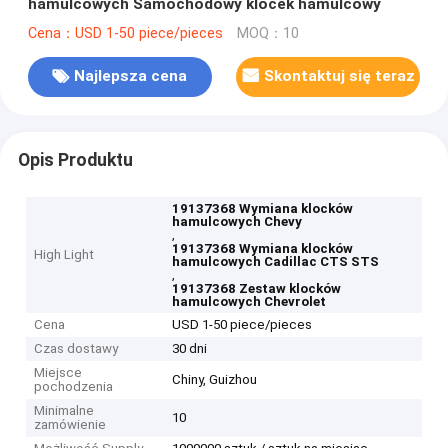
hamulcowych Samochodowy klocek hamulcowy
Cena：USD 1-50 piece/pieces
MOQ：10
Najlepsza cena
Skontaktuj się teraz
Opis Produktu
19137368 Wymiana klocków
hamulcowych Chevy
,
19137368 Wymiana klocków
High Light
hamulcowych Cadillac CTS STS
,
19137368 Zestaw klocków
hamulcowych Chevrolet
Cena
USD 1-50 piece/pieces
Czas dostawy
30 dni
Miejsce
Chiny, Guizhou
pochodzenia
Minimalne
10
zamówienie